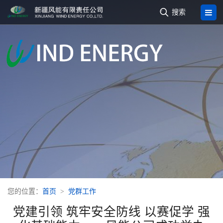

搜索
您的位置：
首页
党群工作
党建引领 筑牢安全防线 以赛促学 强