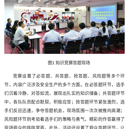
图1 知识竞赛答题现场
竞赛设置了必答题、共答题、抢答题、风险题等多个环
节，内容广泛涉及安全生产的多个方面。在必答题环节，选手
们沉着冷静、对答如流，展现出扎实的知识储备；共答题环节
中，各队队员配合默契，积极应答；抢答题环节紧张激烈，选
手们反应迅速，争夺答题机会，现场氛围一次次被推向高潮；
风险题环节则考验着选手们的策略与勇气，精彩的作答赢得了
现场观众的阵阵掌声。此外，活动还设置了观众答题环节，让