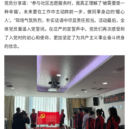
党员分享道：“参与社区志愿服务时，我真正理解了‘被需要是一
种幸福’。未来要在工作中主动跨前一步，做同事身边的‘暖心
人’。”现场气氛热烈，朴实话语中尽显责任担当。活动最后，全
体党员重温入党誓词。在庄严的宣誓声中，党员们再次感受到
了入党时的初心和使命，更加坚定了为共产主义事业奋斗终身
的信念。