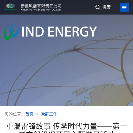

搜索
您的位置：
首页
党群工作
重温雷锋故事 传承时代力量——第一